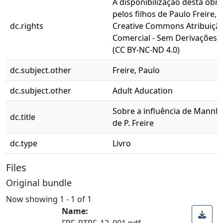
A disponibilização desta obra
pelos filhos de Paulo Freire, 
dc.rights
Creative Commons Atribuição
Comercial - Sem Derivações 4
(CC BY-NC-ND 4.0)
dc.subject.other
Freire, Paulo
dc.subject.other
Adult Aducation
Sobre a influência de Mannh
dc.title
de P. Freire
dc.type
Livro
Files
Original bundle
Now showing
1 - 1 of 1
Name:
FPF_PTPF_12_001.pdf