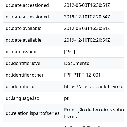
dc.date.accessioned
2012-05-03T16:30:51Z
dc.date.accessioned
2019-12-10T02:20:54Z
dc.date.available
2012-05-03T16:30:51Z
dc.date.available
2019-12-10T02:20:54Z
dc.date.issued
[19--]
dc.identifier.level
Documento
dc.identifier.other
FPF_PTPF_12_001
dc.identifier.uri
https://acervo.paulofreire.o
dc.language.iso
pt
Produção de terceiros sobre P
dc.relation.ispartofseries
Livros