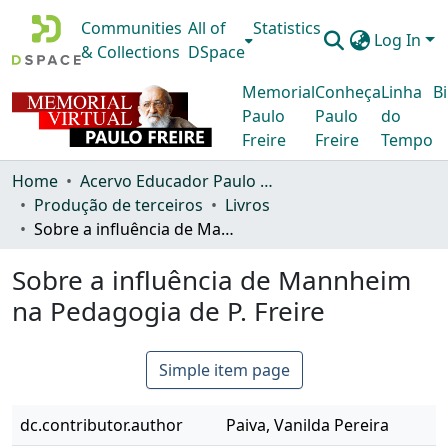
Communities
All of
Statistics
Log In
& Collections
DSpace
Memorial
Conheça
Linha
Bi
Paulo
Paulo
do
Freire
Freire
Tempo
Home
Acervo Educador Paulo Freire
Produção de terceiros
Livros
Sobre a influência de Mannheim na Pedagogia de P. Freire
Sobre a influência de Mannheim
na Pedagogia de P. Freire
Simple item page
dc.contributor.author
Paiva, Vanilda Pereira