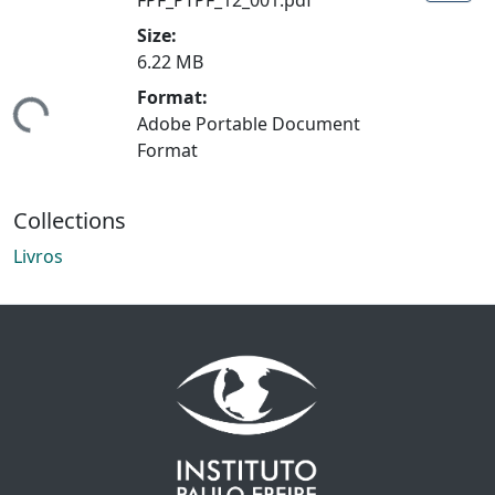
Size:
6.22 MB
Format:
ding...
Adobe Portable Document
Format
Collections
Livros