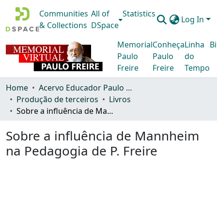
Communities
All of
Statistics
Log In
& Collections
DSpace
Memorial
Conheça
Linha
Bi
Paulo
Paulo
do
Freire
Freire
Tempo
Home
Acervo Educador Paulo Freire
Produção de terceiros
Livros
Sobre a influência de Mannheim na Pedagogia de P. Freire
Sobre a influência de Mannheim
na Pedagogia de P. Freire