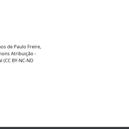
hos de Paulo Freire,
mons Atribuição -
al (CC BY-NC-ND