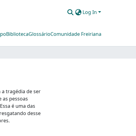
Log In
mpo
Biblioteca
Glossário
Comunidade Freiriana
 a tragédia de ser
e as pessoas
Essa é uma das
 resgatando desse
res.