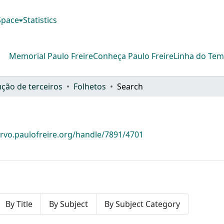
DSpace
Statistics
Memorial Paulo Freire
Conheça Paulo Freire
Linha do Te
ção de terceiros
Folhetos
Search
ervo.paulofreire.org/handle/7891/4701
By Title
By Subject
By Subject Category