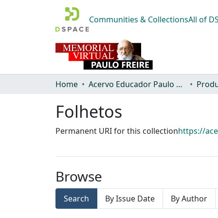
Communities & Collections
All of 
Home
Acervo Educador Paulo Freire
Produ
Folhetos
Permanent URI for this collection
https://ac
Browse
Search
By Issue Date
By Author