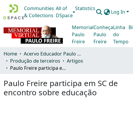
Communities
All of
Statistics
Log In
& Collections
DSpace
Memorial
Conheça
Linha
Bi
Paulo
Paulo
do
Freire
Freire
Tempo
Home
Acervo Educador Paulo Freire
Produção de terceiros
Artigos
Paulo Freire participa em SC de encontro sobre educação
Paulo Freire participa em SC de
encontro sobre educação