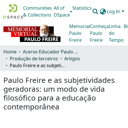
Communities
All of
Statistics
Log In
& Collections
DSpace
Memorial
Conheça
Linha
Bi
Paulo
Paulo
do
Freire
Freire
Tempo
Home
Acervo Educador Paulo Freire
Produção de terceiros
Artigos
Paulo Freire e as subjetividades geradoras: um modo de vida filosófico para a educação contemporânea
Paulo Freire e as subjetividades
geradoras: um modo de vida
filosófico para a educação
contemporânea