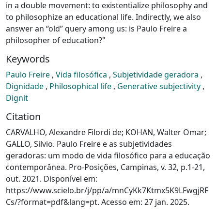
in a double movement: to existentialize philosophy and
to philosophize an educational life. Indirectly, we also
answer an “old” query among us: is Paulo Freire a
philosopher of education?"
Keywords
Paulo Freire
,
Vida filosófica
,
Subjetividade geradora
,
Dignidade
,
Philosophical life
,
Generative subjectivity
,
Dignit
Citation
CARVALHO, Alexandre Filordi de; KOHAN, Walter Omar;
GALLO, Silvio. Paulo Freire e as subjetividades
geradoras: um modo de vida filosófico para a educação
contemporânea. Pro-Posições, Campinas, v. 32, p.1-21,
out. 2021. Disponível em:
https://www.scielo.br/j/pp/a/mnCyKk7Ktmx5K9LFwgjRF
Cs/?format=pdf&lang=pt. Acesso em: 27 jan. 2025.