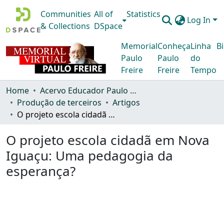
Communities
All of
Statistics
Log In
& Collections
DSpace
Memorial
Conheça
Linha
Bi
Paulo
Paulo
do
Freire
Freire
Tempo
Home
Acervo Educador Paulo Freire
Produção de terceiros
Artigos
O projeto escola cidadã em Nova Iguaçu: Uma pedagogia da esperança?
O projeto escola cidadã em Nova
Iguaçu: Uma pedagogia da
esperança?