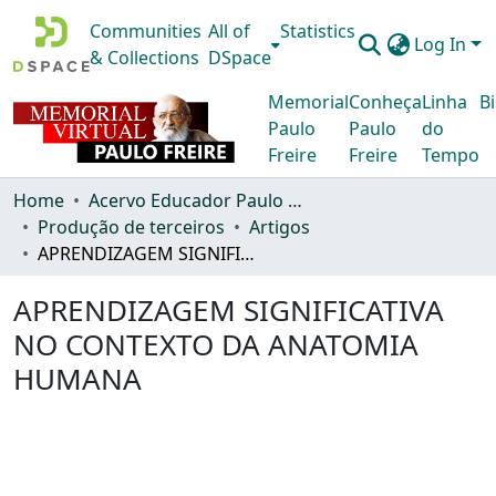
Communities
All of
Statistics
Log In
& Collections
DSpace
Memorial
Conheça
Linha
Bi
Paulo
Paulo
do
Freire
Freire
Tempo
Home
Acervo Educador Paulo Freire
Produção de terceiros
Artigos
APRENDIZAGEM SIGNIFICATIVA NO CONTEXTO DA ANATOMIA HUMANA
APRENDIZAGEM SIGNIFICATIVA
NO CONTEXTO DA ANATOMIA
HUMANA