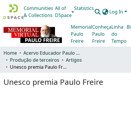
Communities
All of
Statistics
Log In
& Collections
DSpace
Memorial
Conheça
Linha
Bi
Paulo
Paulo
do
Freire
Freire
Tempo
Home
Acervo Educador Paulo Freire
Produção de terceiros
Artigos
Unesco premia Paulo Freire
Unesco premia Paulo Freire