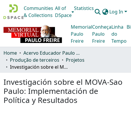
Communities
All of
Statistics
Log In
& Collections
DSpace
Memorial
Conheça
Linha
Bi
Paulo
Paulo
do
Freire
Freire
Tempo
Home
Acervo Educador Paulo Freire
Produção de terceiros
Projetos
Investigación sobre el MOVA-Sao Paulo: Implementación de Política y Resultados
Investigación sobre el MOVA-Sao
Paulo: Implementación de
Política y Resultados