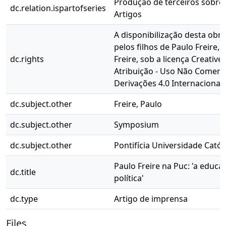
Produção de terceiros sobre P
dc.relation.ispartofseries
Artigos
A disponibilização desta obra
pelos filhos de Paulo Freire, 
dc.rights
Freire, sob a licença Creati
Atribuição - Uso Não Comerci
Derivações 4.0 Internacional 
dc.subject.other
Freire, Paulo
dc.subject.other
Symposium
dc.subject.other
Pontifícia Universidade Catól
Paulo Freire na Puc: 'a educa
dc.title
política'
dc.type
Artigo de imprensa
Files