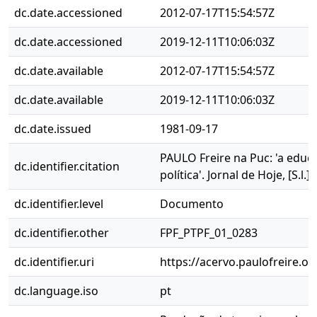
dc.date.accessioned
2012-07-17T15:54:57Z
dc.date.accessioned
2019-12-11T10:06:03Z
dc.date.available
2012-07-17T15:54:57Z
dc.date.available
2019-12-11T10:06:03Z
dc.date.issued
1981-09-17
PAULO Freire na Puc: 'a educ
dc.identifier.citation
política'. Jornal de Hoje, [S.l.],
dc.identifier.level
Documento
dc.identifier.other
FPF_PTPF_01_0283
dc.identifier.uri
https://acervo.paulofreire.o
dc.language.iso
pt