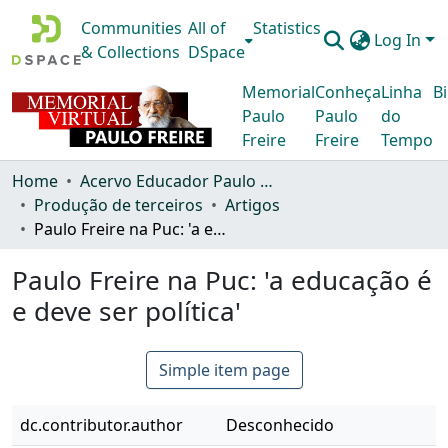
Communities
All of
Statistics
Log In
& Collections
DSpace
Memorial
Conheça
Linha
Bi
Paulo
Paulo
do
Freire
Freire
Tempo
Home
Acervo Educador Paulo Freire
Produção de terceiros
Artigos
Paulo Freire na Puc: 'a educação é e deve ser política'
Paulo Freire na Puc: 'a educação é
e deve ser política'
Simple item page
dc.contributor.author
Desconhecido