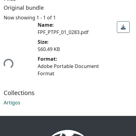
Original bundle
Now showing
1 - 1 of 1
Name:
FPF_PTPF_01_0283.pdf
Size:
560.49 KB
ing...
Format:
Adobe Portable Document
Format
Collections
Artigos