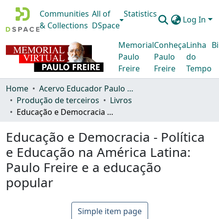
Communities
All of
Statistics
Log In
& Collections
DSpace
Memorial
Conheça
Linha
Bi
Paulo
Paulo
do
Freire
Freire
Tempo
Home
Acervo Educador Paulo Freire
Produção de terceiros
Livros
Educação e Democracia - Política e Educação na América Latina: Paulo Freire e a educação popular
Educação e Democracia - Política
e Educação na América Latina:
Paulo Freire e a educação
popular
Simple item page