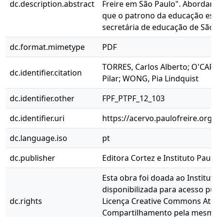
dc.description.abstract
Freire em São Paulo". Abordan
que o patrono da educação est
secretária de educação de São 
dc.format.mimetype
PDF
TORRES, Carlos Alberto; O'CARD
dc.identifier.citation
Pilar; WONG, Pia Lindquist
dc.identifier.other
FPF_PTPF_12_103
dc.identifier.uri
https://acervo.paulofreire.org
dc.language.iso
pt
dc.publisher
Editora Cortez e Instituto Paulo
Esta obra foi doada ao Instituto
disponibilizada para acesso pú
dc.rights
Licença Creative Commons Atri
Compartilhamento pela mesma l