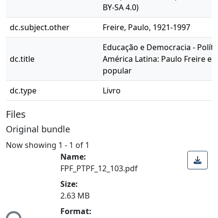
BY-SA 4.0)
dc.subject.other
Freire, Paulo, 1921-1997
Educação e Democracia - Políti
dc.title
América Latina: Paulo Freire e
popular
dc.type
Livro
Files
Original bundle
Now showing
1 - 1 of 1
Name:
FPF_PTPF_12_103.pdf
Size:
2.63 MB
Format: