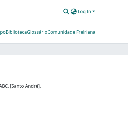
Log In
mpo
Biblioteca
Glossário
Comunidade Freiriana
ABC, [Santo André],