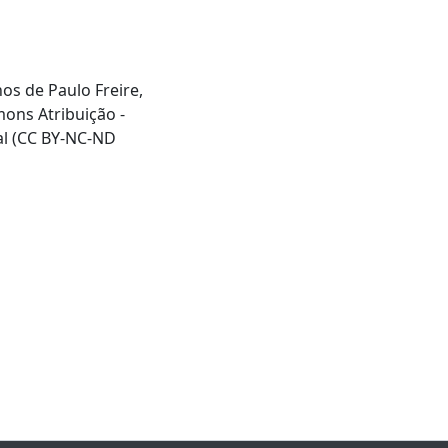
hos de Paulo Freire,
mons Atribuição -
al (CC BY-NC-ND