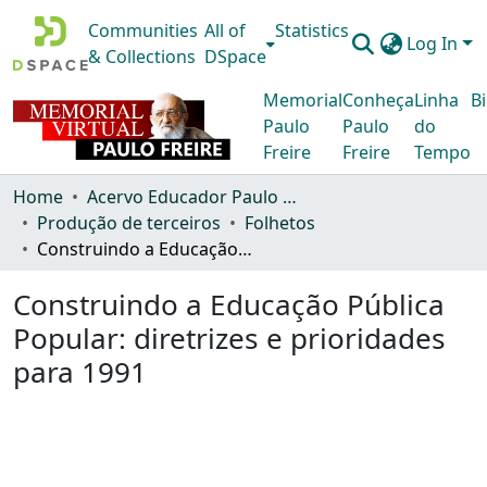
Communities
All of
Statistics
Log In
& Collections
DSpace
Memorial
Conheça
Linha
Bi
Paulo
Paulo
do
Freire
Freire
Tempo
Home
Acervo Educador Paulo Freire
Produção de terceiros
Folhetos
Construindo a Educação Pública Popular: diretrizes e prioridades para 1991
Construindo a Educação Pública
Popular: diretrizes e prioridades
para 1991