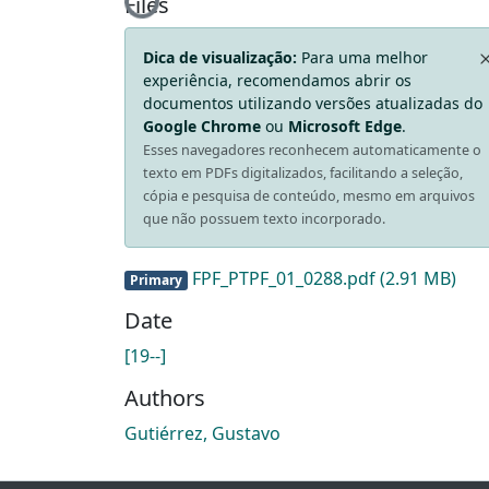
Loading...
Files
Dica de visualização:
Para uma melhor
experiência, recomendamos abrir os
documentos utilizando versões atualizadas do
Google Chrome
ou
Microsoft Edge
.
Esses navegadores reconhecem automaticamente o
texto em PDFs digitalizados, facilitando a seleção,
cópia e pesquisa de conteúdo, mesmo em arquivos
que não possuem texto incorporado.
FPF_PTPF_01_0288.pdf
(2.91 MB)
Primary
Date
[19--]
Authors
Gutiérrez, Gustavo