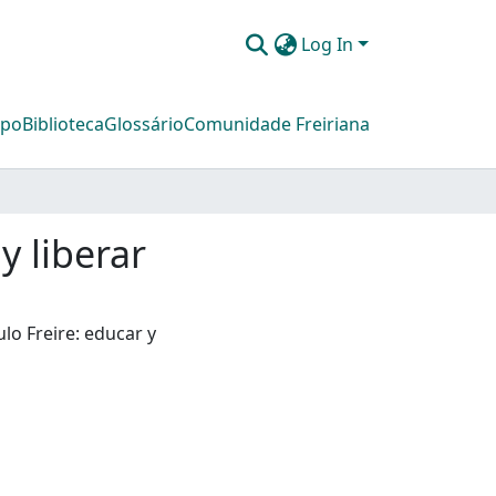
Log In
mpo
Biblioteca
Glossário
Comunidade Freiriana
y liberar
lo Freire: educar y