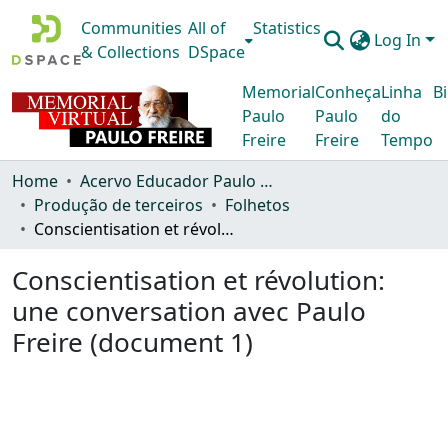
Communities
All of
Statistics
Log In
& Collections
DSpace
Memorial
Conheça
Linha
Bi
Paulo
Paulo
do
Freire
Freire
Tempo
Home
Acervo Educador Paulo Freire
Produção de terceiros
Folhetos
Conscientisation et révolution: une conversation avec Paulo Freire (document 1)
Conscientisation et révolution:
une conversation avec Paulo
Freire (document 1)