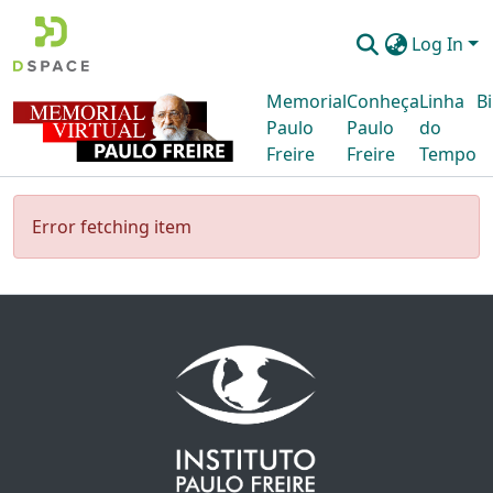
Log In
Memorial
Conheça
Linha
Bi
Paulo
Paulo
do
Freire
Freire
Tempo
Error fetching item