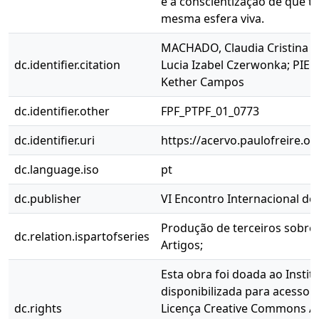
e a conscientização de que t
mesma esfera viva.
MACHADO, Claudia Cristina 
dc.identifier.citation
Lucia Izabel Czerwonka; PIED
Kether Campos
dc.identifier.other
FPF_PTPF_01_0773
dc.identifier.uri
https://acervo.paulofreire.o
dc.language.iso
pt
dc.publisher
VI Encontro Internacional do
Produção de terceiros sobre P
dc.relation.ispartofseries
Artigos;
Esta obra foi doada ao Instit
disponibilizada para acesso 
dc.rights
Licença Creative Commons At