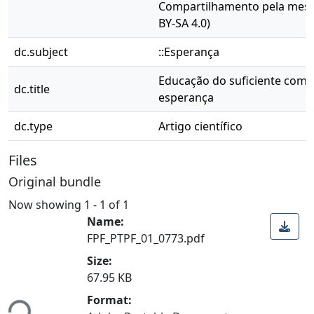
Compartilhamento pela mesma
BY-SA 4.0)
dc.subject
::Esperança
Educação do suficiente como
dc.title
esperança
dc.type
Artigo científico
Files
Original bundle
Now showing
1 - 1 of 1
Name:
FPF_PTPF_01_0773.pdf
Size:
oading...
67.95 KB
Format: