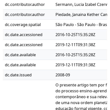
dc.contributor.author
Sermann, Lucia Izabel Czerw
dc.contributor.author
Piedade, Janaina Kether Cam
dc.coverage.spatial
São Paulo - São Paulo - Brasil
dc.date.accessioned
2016-10-25T15:35:28Z
dc.date.accessioned
2019-12-11T09:31:38Z
dc.date.available
2016-10-25T15:35:28Z
dc.date.available
2019-12-11T09:31:38Z
dc.date.issued
2008-09
O presente artigo tem por fo
do processo ensino-aprendi
contemporâneo e sua relevân
de uma nova ordem planetária
educação formal vigente, com