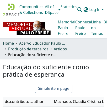
Communities
All of
Statistics
Log In
& Collections
DSpace
Memorial
Conheça
Linha
Bi
Paulo
Paulo
do
Freire
Freire
Tempo
Home
Acervo Educador Paulo Freire
Produção de terceiros
Artigos
Educação do suficiente como prática de esperança
Educação do suficiente como
prática de esperança
Simple item page
dc.contributor.author
Machado, Claudia Cristina L