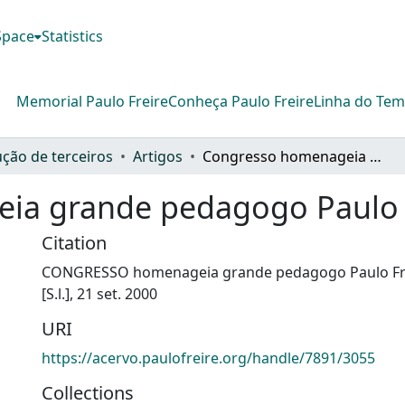
DSpace
Statistics
Memorial Paulo Freire
Conheça Paulo Freire
Linha do Te
ção de terceiros
Artigos
Congresso homenageia grande pedagogo Paulo Freire
ia grande pedagogo Paulo 
Citation
CONGRESSO homenageia grande pedagogo Paulo Freir
[S.l.], 21 set. 2000
URI
https://acervo.paulofreire.org/handle/7891/3055
Collections