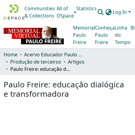
Communities
All of
Statistics
Log In
& Collections
DSpace
Memorial
Conheça
Linha
Bi
Paulo
Paulo
do
Freire
Freire
Tempo
Home
Acervo Educador Paulo Freire
Produção de terceiros
Artigos
Paulo Freire: educação dialógica e transformadora
Paulo Freire: educação dialógica
e transformadora