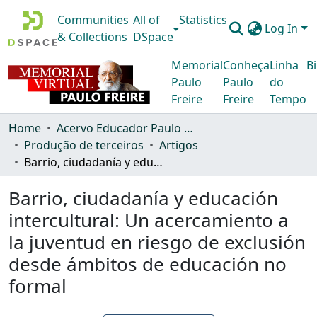
Communities
All of
Statistics
Log In
& Collections
DSpace
Memorial
Conheça
Linha
Bi
Paulo
Paulo
do
Freire
Freire
Tempo
Home
Acervo Educador Paulo Freire
Produção de terceiros
Artigos
Barrio, ciudadanía y educación intercultural: Un acercamiento a la juventud en riesgo de exclusión desde ámbitos de educación no formal
Barrio, ciudadanía y educación
intercultural: Un acercamiento a
la juventud en riesgo de exclusión
desde ámbitos de educación no
formal