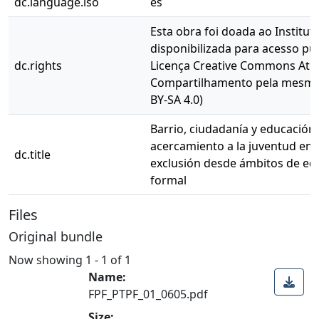
dc.language.iso
es
Esta obra foi doada ao Instituto
disponibilizada para acesso pú
dc.rights
Licença Creative Commons Atri
Compartilhamento pela mesma l
BY-SA 4.0)
Barrio, ciudadanía y educación 
acercamiento a la juventud en 
dc.title
exclusión desde ámbitos de ed
formal
Files
Original bundle
Now showing
1 - 1 of 1
Name:
FPF_PTPF_01_0605.pdf
Size: