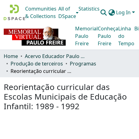
Communities
All of
Statistics
Log In
& Collections
DSpace
Memorial
Conheça
Linha
Bi
Paulo
Paulo
do
Freire
Freire
Tempo
Home
Acervo Educador Paulo Freire
Produção de terceiros
Programas
Reorientação curricular das Escolas Municipais de Educação Infantil: 1989 - 1992
Reorientação curricular das
Escolas Municipais de Educação
Infantil: 1989 - 1992