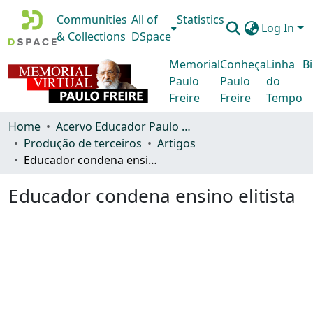
Communities
All of
Statistics
Log In
& Collections
DSpace
Memorial
Conheça
Linha
Bi
Paulo
Paulo
do
Freire
Freire
Tempo
Home
Acervo Educador Paulo Freire
Produção de terceiros
Artigos
Educador condena ensino elitista
Educador condena ensino elitista