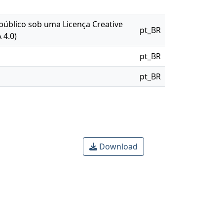
 público sob uma Licença Creative
pt_BR
 4.0)
pt_BR
pt_BR
Download