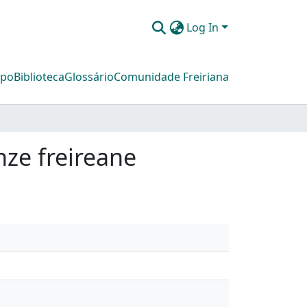
Log In
mpo
Biblioteca
Glossário
Comunidade Freiriana
nze freireane