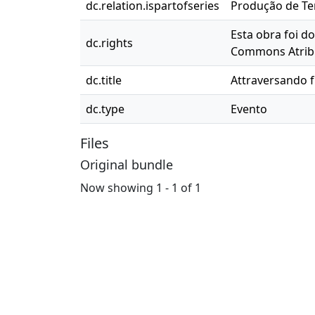
dc.relation.ispartofseries
Produção de Ter
Esta obra foi d
dc.rights
Commons Atribu
dc.title
Attraversando f
dc.type
Evento
Files
Original bundle
Now showing
1 - 1 of 1