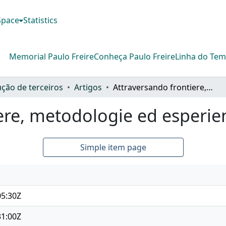
DSpace
Statistics
Memorial Paulo Freire
Conheça Paulo Freire
Linha do Te
ção de terceiros
Artigos
Attraversando frontiere, metodologie ed esperienze freireane
ere, metodologie ed esperie
Simple item page
05:30Z
31:00Z