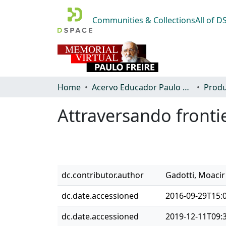
Communities & Collections
All of 
Home
Acervo Educador Paulo Freire
Produ
Attraversando fronti
dc.contributor.author
Gadotti, Moacir
dc.date.accessioned
2016-09-29T15:
dc.date.accessioned
2019-12-11T09: