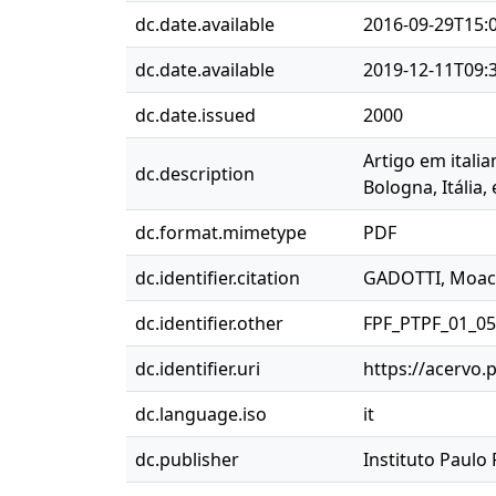
dc.date.available
2016-09-29T15:
dc.date.available
2019-12-11T09:
dc.date.issued
2000
Artigo em itali
dc.description
Bologna, Itália,
dc.format.mimetype
PDF
dc.identifier.citation
GADOTTI, Moaci
dc.identifier.other
FPF_PTPF_01_0
dc.identifier.uri
https://acervo.
dc.language.iso
it
dc.publisher
Instituto Paulo 