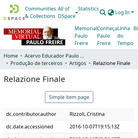
Communities
All of
Statistics
Log In
& Collections
DSpace
Memorial
Conheça
Linha
Bi
Paulo
Paulo
do
Freire
Freire
Tempo
Home
Acervo Educador Paulo Freire
Produção de terceiros
Artigos
Relazione Finale
Relazione Finale
Simple item page
dc.contributor.author
Rizzoli, Cristina
dc.date.accessioned
2016-10-07T19:15:13Z