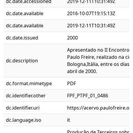
dc.date.accessioned
2019-12-11T10:31:49Z
dc.date.available
2016-10-07T19:15:13Z
dc.date.available
2019-12-11T10:31:49Z
dc.date.issued
2000
Apresentado no II Encontro 
Paulo Freire, realizado na ci
dc.description
Bologna,Itália, entre os dias
abril de 2000.
dc.format.mimetype
PDF
dc.identifier.other
FPF_PTPF_01_0486
dc.identifier.uri
https://acervo.paulofreire.o
dc.language.iso
it
Produção de Terceiros sobre 