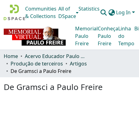
Communities
All of
Statistics
Log In
& Collections
DSpace
Memorial
Conheça
Linha
Bi
Paulo
Paulo
do
Freire
Freire
Tempo
Home
Acervo Educador Paulo Freire
Produção de terceiros
Artigos
De Gramsci a Paulo Freire
De Gramsci a Paulo Freire