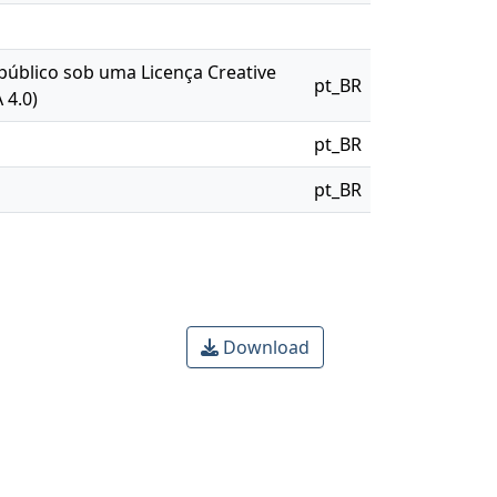
 público sob uma Licença Creative
pt_BR
 4.0)
pt_BR
pt_BR
Download