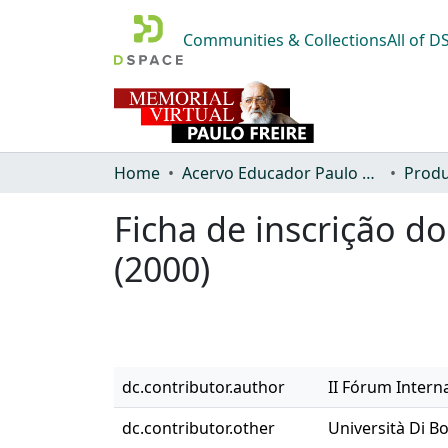
Communities & Collections
All of 
Home
Acervo Educador Paulo Freire
Produ
Ficha de inscrição d
(2000)
dc.contributor.author
II Fórum Intern
dc.contributor.other
Università Di B