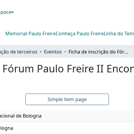
DSpace
Memorial Paulo Freire
Conheça Paulo Freire
Linha do Te
ção de terceiros
Eventos
Ficha de inscrição do Fórum Paulo Freire II Encontro Internacional (2000)
o Fórum Paulo Freire II Enco
Simple item page
acional de Bologna
ologna