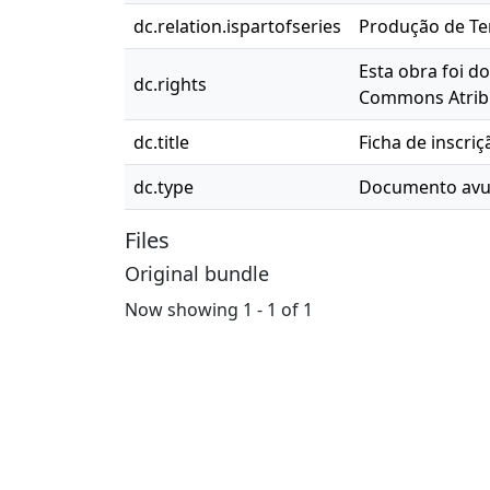
dc.relation.ispartofseries
Produção de Ter
Esta obra foi d
dc.rights
Commons Atribu
dc.title
Ficha de inscri
dc.type
Documento avu
Files
Original bundle
Now showing
1 - 1 of 1