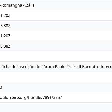
a-Romangna - Itália
11:20Z
08:38Z
11:20Z
08:38Z
 ficha de inscrição do Fórum Paulo Freire II Encontro Inter
83
paulofreire.org/handle/7891/3757