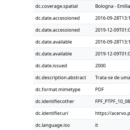
dc.coverage.spatial
Bologna - Emíli
dc.date.accessioned
2016-09-28T13:
dc.date.accessioned
2019-12-09T01:
dc.date.available
2016-09-28T13:
dc.date.available
2019-12-09T01:
dc.date.issued
2000
dc.description.abstract
Trata-se de uma
dc.format.mimetype
PDF
dc.identifier.other
FPF_PTPF_10_0
dc.identifier.uri
https://acervo.
dc.language.iso
it