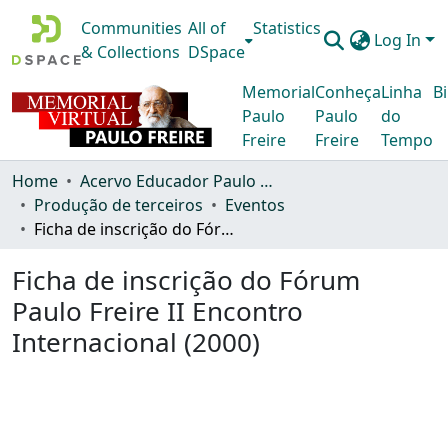
Communities
All of
Statistics
Log In
& Collections
DSpace
Memorial
Conheça
Linha
Bi
Paulo
Paulo
do
Freire
Freire
Tempo
Home
Acervo Educador Paulo Freire
Produção de terceiros
Eventos
Ficha de inscrição do Fórum Paulo Freire II Encontro Internacional (2000)
Ficha de inscrição do Fórum
Paulo Freire II Encontro
Internacional (2000)