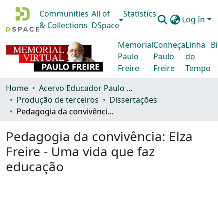
Communities
All of
Statistics
Log In
& Collections
DSpace
Memorial
Conheça
Linha
Bi
Paulo
Paulo
do
Freire
Freire
Tempo
Home
Acervo Educador Paulo Freire
Produção de terceiros
Dissertações
Pedagogia da convivência: Elza Freire - Uma vida que faz educação
Pedagogia da convivência: Elza
Freire - Uma vida que faz
educação