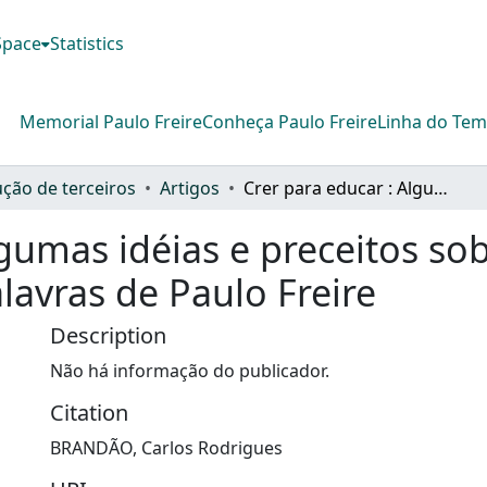
DSpace
Statistics
Memorial Paulo Freire
Conheça Paulo Freire
Linha do Te
ção de terceiros
Artigos
Crer para educar : Algumas idéias e preceitos sobre a vocação de educar, a partir de palavras de Paulo Freire
lgumas idéias e preceitos so
alavras de Paulo Freire
Description
Não há informação do publicador.
Citation
BRANDÃO, Carlos Rodrigues