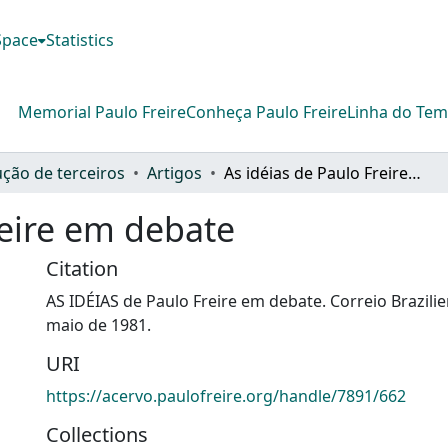
DSpace
Statistics
Memorial Paulo Freire
Conheça Paulo Freire
Linha do Te
ção de terceiros
Artigos
As idéias de Paulo Freire em debate
reire em debate
Citation
AS IDÉIAS de Paulo Freire em debate. Correio Brazilien
maio de 1981.
URI
https://acervo.paulofreire.org/handle/7891/662
Collections