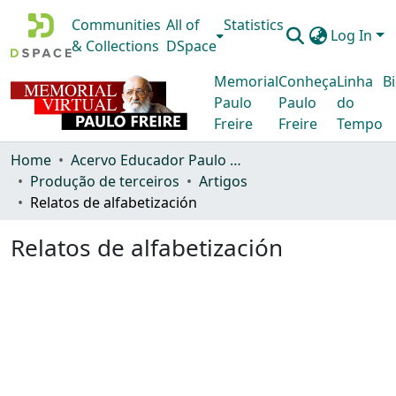
Communities
All of
Statistics
Log In
& Collections
DSpace
Memorial
Conheça
Linha
Bi
Paulo
Paulo
do
Freire
Freire
Tempo
Home
Acervo Educador Paulo Freire
Produção de terceiros
Artigos
Relatos de alfabetización
Relatos de alfabetización