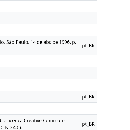
, São Paulo, 14 de abr. de 1996. p.
pt_BR
pt_BR
sob a licença Creative Commons
pt_BR
C-ND 4.0).