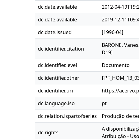
dc.date.available
2012-04-19T19:
dc.date.available
2019-12-11T09:
dc.date.issued
[1996-04]
BARONE, Vanessa
dc.identifier.citation
D19]
dc.identifier.level
Documento
dc.identifier.other
FPF_HOM_13_0
dc.identifier.uri
https://acervo.
dc.language.iso
pt
dc.relation.ispartofseries
Produção de ter
A disponibiliza
dc.rights
Atribuição - Us