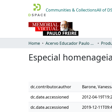
Communities & Collections
All of 
Home
Acervo Educador Paulo Freire
Produ
Especial homenageia
dc.contributor.author
Barone, Vaness
dc.date.accessioned
2012-04-19T19:
dc.date.accessioned
2019-12-11T09: