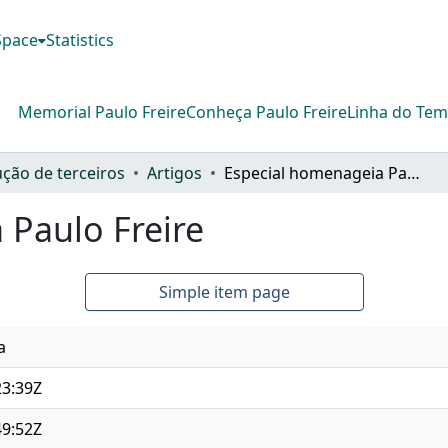
DSpace
Statistics
Memorial Paulo Freire
Conheça Paulo Freire
Linha do Te
ção de terceiros
Artigos
Especial homenageia Paulo Freire
 Paulo Freire
Simple item page
a
23:39Z
49:52Z