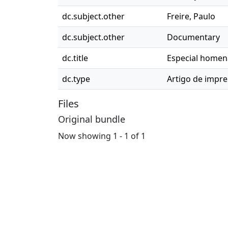
dc.subject.other
Freire, Paulo
dc.subject.other
Documentary
dc.title
Especial homena
dc.type
Artigo de impr
Files
Original bundle
Now showing
1 - 1 of 1