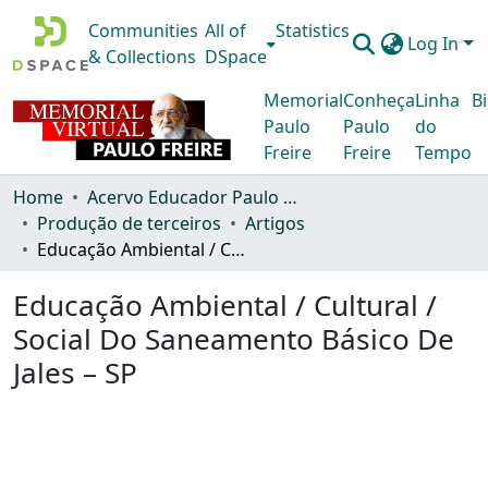
Communities
All of
Statistics
Log In
& Collections
DSpace
Memorial
Conheça
Linha
Bi
Paulo
Paulo
do
Freire
Freire
Tempo
Home
Acervo Educador Paulo Freire
Produção de terceiros
Artigos
Educação Ambiental / Cultural / Social Do Saneamento Básico De Jales – SP
Educação Ambiental / Cultural /
Social Do Saneamento Básico De
Jales – SP