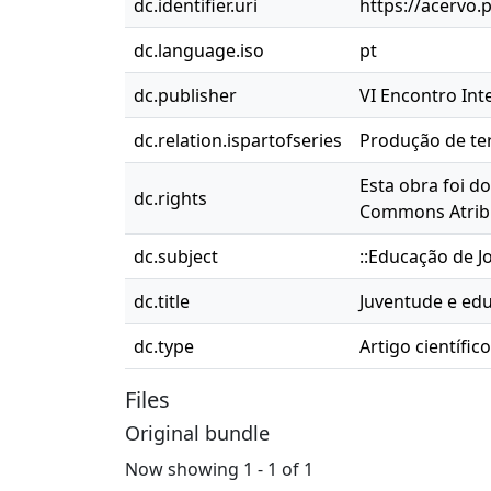
dc.identifier.uri
https://acervo.
dc.language.iso
pt
dc.publisher
VI Encontro Int
dc.relation.ispartofseries
Produção de ter
Esta obra foi d
dc.rights
Commons Atribu
dc.subject
::Educação de J
dc.title
Juventude e edu
dc.type
Artigo científico
Files
Original bundle
Now showing
1 - 1 of 1