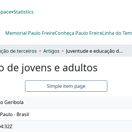
DSpace
Statistics
Memorial Paulo Freire
Conheça Paulo Freire
Linha do Te
ção de terceiros
Artigos
Juventude e educação de jovens e adultos
 de jovens e adultos
Simple item page
o Geribola
Paulo - Brasil
04:32Z