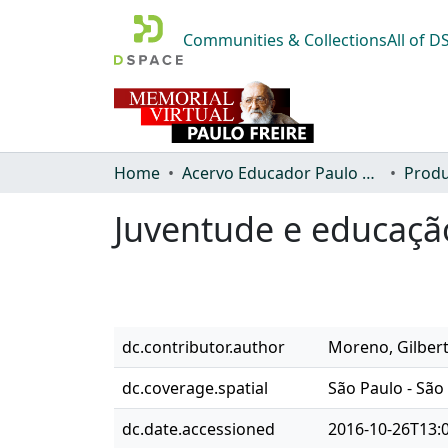
Communities & Collections
All of 
Home
Acervo Educador Paulo Freire
Produ
Juventude e educação
dc.contributor.author
Moreno, Gilbert
dc.coverage.spatial
São Paulo - São 
dc.date.accessioned
2016-10-26T13: