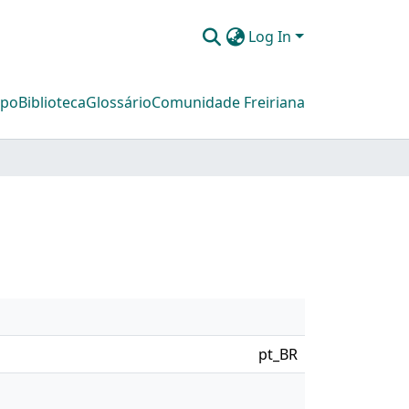
Log In
mpo
Biblioteca
Glossário
Comunidade Freiriana
pt_BR