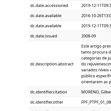
dc.date.accessioned
2019-12-11T09:
dc.date.available
2016-10-26T13:
dc.date.available
2019-12-11T09:
dc.date.issued
2008-09
Este artigo pre
tanto procura 
categorias de j
dc.description.abstract
do rejuvenesci
variados níveis
público específ
orientarem as pr
dc.identifier.citation
MORENO, Gilber
dc.identifier.other
FPF_PTPF_01_0