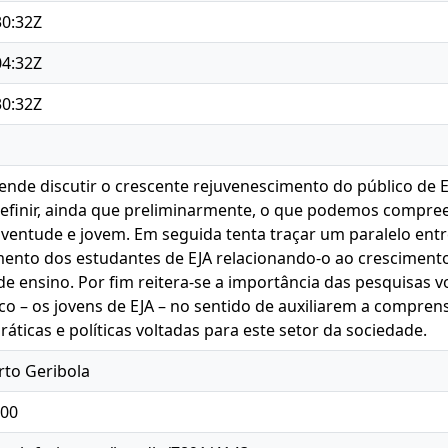
30:32Z
04:32Z
30:32Z
tende discutir o crescente rejuvenescimento do público de 
definir, ainda que preliminarmente, o que podemos compr
uventude e jovem. Em seguida tenta traçar um paralelo ent
mento dos estudantes de EJA relacionando-o ao crescimen
 de ensino. Por fim reitera-se a importância das pesquisas 
ico – os jovens de EJA – no sentido de auxiliarem a compr
áticas e políticas voltadas para este setor da sociedade.
to Geribola
800