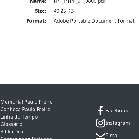
Name:
FPF_PTPF_01_0800.pdf
Size:
40.25 KB
Format:
Adobe Portable Document Format
Memorial Paulo Freire
Conheça Paulo Freire
Facebook
Linha do Tempo
Instagram
Glossário
Biblioteca
E-mail