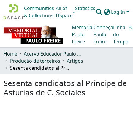
Communities
All of
Statistics
Log In
& Collections
DSpace
Memorial
Conheça
Linha
Bi
Paulo
Paulo
do
Freire
Freire
Tempo
Home
Acervo Educador Paulo Freire
Produção de terceiros
Artigos
Sesenta candidatos al Príncipe de Asturias de C. Sociales
Sesenta candidatos al Príncipe de
Asturias de C. Sociales