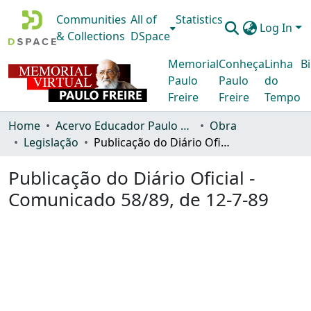
Communities
All of
Statistics
Log In
& Collections
DSpace
Memorial
Conheça
Linha
Bi
Paulo
Paulo
do
Freire
Freire
Tempo
Home
Acervo Educador Paulo Freire
Obra
Legislação
Publicação do Diário Oficial - Comunicado 58/89, de 12-7-89
Publicação do Diário Oficial -
Comunicado 58/89, de 12-7-89