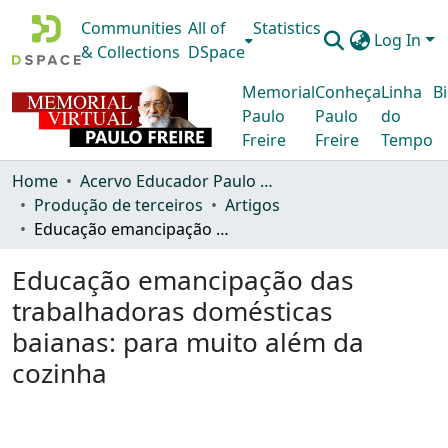
Communities
All of
Statistics
Log In
& Collections
DSpace
Memorial
Conheça
Linha
Bi
Paulo
Paulo
do
Freire
Freire
Tempo
Home
Acervo Educador Paulo Freire
Produção de terceiros
Artigos
Educação emancipação das trabalhadoras domésticas baianas: para muito além da cozinha
Educação emancipação das
trabalhadoras domésticas
baianas: para muito além da
cozinha