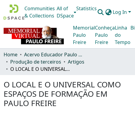
Communities
All of
Statistics
Log In
& Collections
DSpace
Memorial
Conheça
Linha
Bi
Paulo
Paulo
do
Freire
Freire
Tempo
Home
Acervo Educador Paulo Freire
Produção de terceiros
Artigos
O LOCAL E O UNIVERSAL COMO ESPAÇOS DE FORMAÇÃO EM PAULO FREIRE
O LOCAL E O UNIVERSAL COMO
ESPAÇOS DE FORMAÇÃO EM
PAULO FREIRE