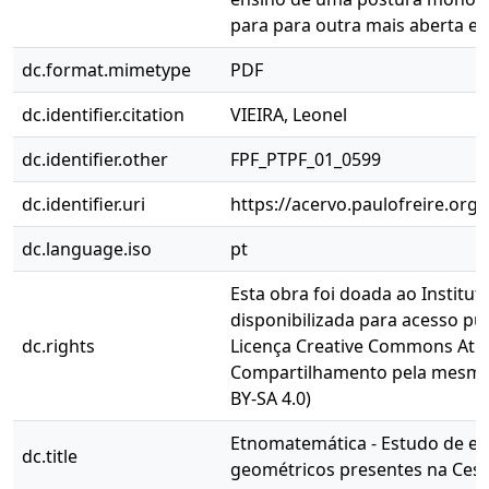
para para outra mais aberta e i
dc.format.mimetype
PDF
dc.identifier.citation
VIEIRA, Leonel
dc.identifier.other
FPF_PTPF_01_0599
dc.identifier.uri
https://acervo.paulofreire.org
dc.language.iso
pt
Esta obra foi doada ao Instituto
disponibilizada para acesso pú
dc.rights
Licença Creative Commons Atri
Compartilhamento pela mesma l
BY-SA 4.0)
Etnomatemática - Estudo de e
dc.title
geométricos presentes na Cest