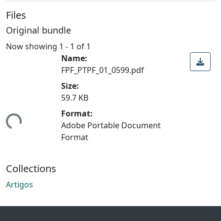
Files
Original bundle
Now showing
1 - 1 of 1
Name:
FPF_PTPF_01_0599.pdf
Size:
59.7 KB
Format:
ding...
Adobe Portable Document
Format
Collections
Artigos