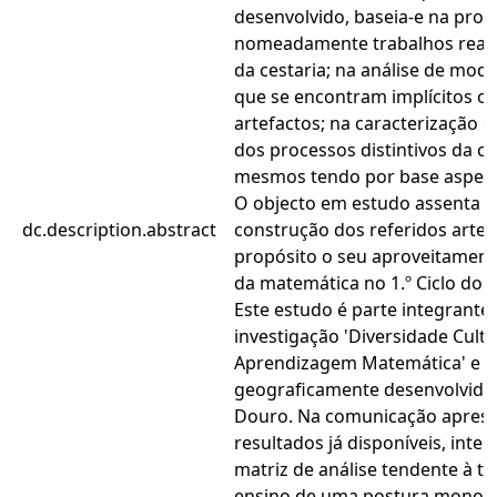
desenvolvido, baseia-e na proc
nomeadamente trabalhos reali
da cestaria; na análise de mod
que se encontram implícitos ou
artefactos; na caracterização e
dos processos distintivos da c
mesmos tendo por base aspect
O objecto em estudo assenta n
dc.description.abstract
construção dos referidos arte
propósito o seu aproveitament
da matemática no 1.º Ciclo do E
Este estudo é parte integrante
investigação 'Diversidade Cultu
Aprendizagem Matemática' e es
geograficamente desenvolvido
Douro. Na comunicação aprese
resultados já disponíveis, int
matriz de análise tendente à 
ensino de uma postura monolíti