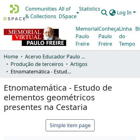
Communities
All of
Statistics
Log In
& Collections
DSpace
Memorial
Conheça
Linha
Bi
Paulo
Paulo
do
Freire
Freire
Tempo
Home
Acervo Educador Paulo Freire
Produção de terceiros
Artigos
Etnomatemática - Estudo de elementos geométricos presentes na Cestaria
Etnomatemática - Estudo de
elementos geométricos
presentes na Cestaria
Simple item page