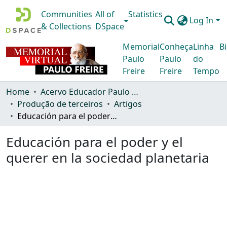
Communities
All of
Statistics
Log In
& Collections
DSpace
Memorial
Conheça
Linha
Bi
Paulo
Paulo
do
Freire
Freire
Tempo
Home
Acervo Educador Paulo Freire
Produção de terceiros
Artigos
Educación para el poder y el querer en la sociedad planetaria
Educación para el poder y el
querer en la sociedad planetaria