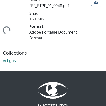
FPF_PTPF_01_0048.pdf
Size:
1.21 MB
Format:
ing...
Adobe Portable Document
Format
Collections
Artigos