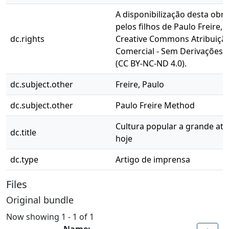
A disponibilização desta obra
pelos filhos de Paulo Freire, 
dc.rights
Creative Commons Atribuição
Comercial - Sem Derivações 4
(CC BY-NC-ND 4.0).
dc.subject.other
Freire, Paulo
dc.subject.other
Paulo Freire Method
Cultura popular a grande atr
dc.title
hoje
dc.type
Artigo de imprensa
Files
Original bundle
Now showing
1 - 1 of 1
Name: