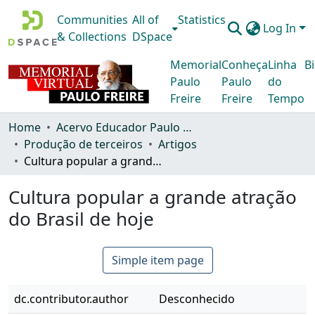
Communities
All of
Statistics
Log In
& Collections
DSpace
Memorial
Conheça
Linha
Bi
Paulo
Paulo
do
Freire
Freire
Tempo
Home
Acervo Educador Paulo Freire
Produção de terceiros
Artigos
Cultura popular a grande atração do Brasil de hoje
Cultura popular a grande atração
do Brasil de hoje
Simple item page
dc.contributor.author
Desconhecido