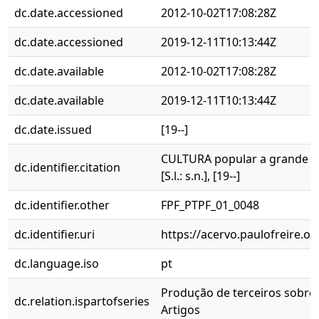
dc.date.accessioned
2012-10-02T17:08:28Z
dc.date.accessioned
2019-12-11T10:13:44Z
dc.date.available
2012-10-02T17:08:28Z
dc.date.available
2019-12-11T10:13:44Z
dc.date.issued
[19--]
CULTURA popular a grande at
dc.identifier.citation
[S.l.: s.n.], [19--]
dc.identifier.other
FPF_PTPF_01_0048
dc.identifier.uri
https://acervo.paulofreire.o
dc.language.iso
pt
Produção de terceiros sobre P
dc.relation.ispartofseries
Artigos