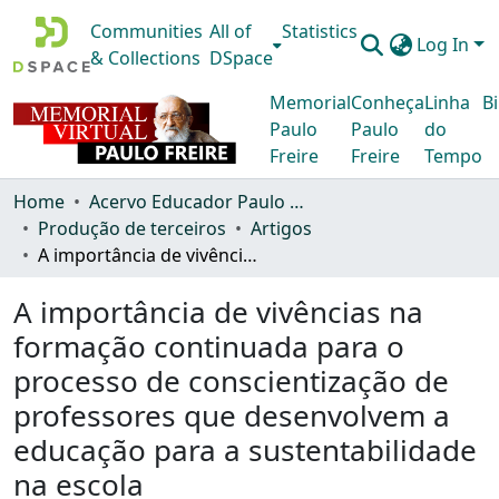
Communities
All of
Statistics
Log In
& Collections
DSpace
Memorial
Conheça
Linha
Bi
Paulo
Paulo
do
Freire
Freire
Tempo
Home
Acervo Educador Paulo Freire
Produção de terceiros
Artigos
A importância de vivências na formação continuada para o processo de conscientização de professores que desenvolvem a educação para a sustentabilidade na escola
A importância de vivências na
formação continuada para o
processo de conscientização de
professores que desenvolvem a
educação para a sustentabilidade
na escola