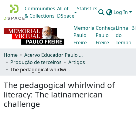
Communities
All of
Statistics
Log In
& Collections
DSpace
Memorial
Conheça
Linha
Bi
Paulo
Paulo
do
Freire
Freire
Tempo
Home
Acervo Educador Paulo Freire
Produção de terceiros
Artigos
The pedagogical whirlwind of literacy: The latinamerican challenge
The pedagogical whirlwind of
literacy: The latinamerican
challenge