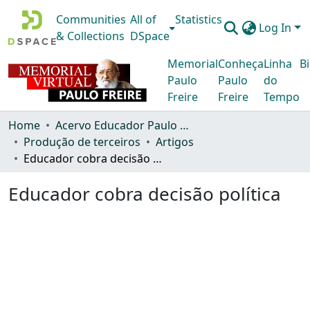
Communities
All of
Statistics
Log In
& Collections
DSpace
Memorial
Conheça
Linha
Bi
Paulo
Paulo
do
Freire
Freire
Tempo
Home
Acervo Educador Paulo Freire
Produção de terceiros
Artigos
Educador cobra decisão política
Educador cobra decisão política