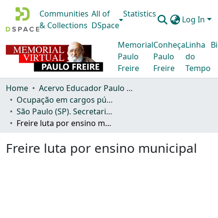
Communities
All of
Statistics
Log In
& Collections
DSpace
Memorial
Conheça
Linha
Bi
Paulo
Paulo
do
Freire
Freire
Tempo
Home
Acervo Educador Paulo Freire
Ocupação em cargos públicos, políticos e outros (OCP)
São Paulo (SP). Secretaria Municipal de Educação de São Paulo.
Freire luta por ensino municipal
Freire luta por ensino municipal