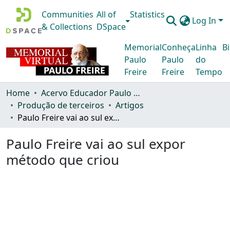
Communities
All of
Statistics
Log In
& Collections
DSpace
Memorial
Conheça
Linha
Bi
Paulo
Paulo
do
Freire
Freire
Tempo
Home
Acervo Educador Paulo Freire
Produção de terceiros
Artigos
Paulo Freire vai ao sul expor método que criou
Paulo Freire vai ao sul expor
método que criou