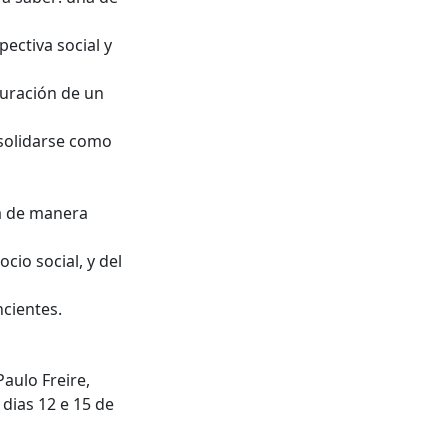
ectiva social y
iguración de un
nsolidarse como
za de manera
cio social, y del
cientes.
aulo Freire,
 dias 12 e 15 de