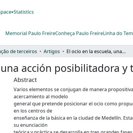
DSpace
Statistics
Memorial Paulo Freire
Conheça Paulo Freire
Linha do Te
ção de terceiros
Artigos
El ocio en la escuela, una acción posibilitadora y transformadora
, una acción posibilitadora 
Abstract
Varios elementos se conjugan de manera propositiva
acercamiento al modelo
general que pretende posicionar el ocio como prop
en los centros de
enseñanza de la básica en la ciudad de Medellín. Es
su enunciación
teórica y práctica se desarrolla en tres grandes fases