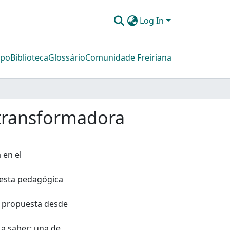
Log In
mpo
Biblioteca
Glossário
Comunidade Freiriana
y transformadora
 en el
uesta pedagógica
ta propuesta desde
 a saber: una de