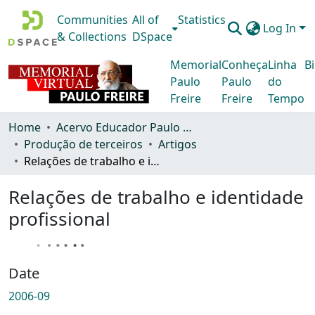
Communities
All of
Statistics
Log In
& Collections
DSpace
Memorial
Conheça
Linha
Bi
Paulo
Paulo
do
Freire
Freire
Tempo
Home
Acervo Educador Paulo Freire
Produção de terceiros
Artigos
Relações de trabalho e identidade profissional
Relações de trabalho e identidade
profissional
Date
2006-09