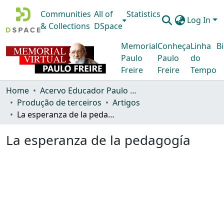
Communities
All of
Statistics
Log In
& Collections
DSpace
Memorial
Conheça
Linha
Bi
Paulo
Paulo
do
Freire
Freire
Tempo
Home
Acervo Educador Paulo Freire
Produção de terceiros
Artigos
La esperanza de la pedagogía
La esperanza de la pedagogía